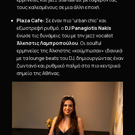
τους καλεσμένους σε μια άλλη εποχή.
Plaza Cafe:
Σε έναν πιο “urban chic” και
εξωστρεφή ρυθμό, ο
DJ
Panagiotis
Nakis
ένωσε τις δυνάμεις του με την jazz vocalist
Άλκηστις Λαμπροπούλου
. Οι soulful
ερμηνείες της Άλκηστης «κούμπωσαν» ιδανικά
με τα lounge beats του DJ, δημιουργώντας έναν
ζωντανό και ρυθμικό παλμό στο πιο κεντρικό
σημείο της Αθήνας.