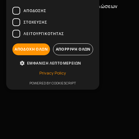
Μουσική & Ηχητική Κάλυψη Εκδηλώσεων
ΑΠΌΔΟΣΗΣ
ΣΤΌΧΕΥΣΗΣ
ΛΕΙΤΟΥΡΓΙΚΌΤΗΤΑΣ
Πλοήγηση
ΑΠΟΔΟΧΉ ΌΛΩΝ
ΑΠΌΡΡΙΨΗ ΌΛΩΝ
Άρχική
ΕΜΦΆΝΙΣΗ ΛΕΠΤΟΜΕΡΕΙΏΝ
Εταιρικό Προφίλ
Privacy Policy
POWERED BY COOKIESCRIPT
Events
Συνεργάτες
Επικοινωνία
Υπηρεσίες