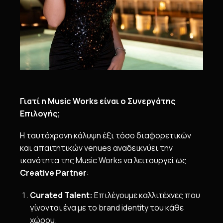
Γιατί η
Music
Works
είναι ο Συνεργάτης
Επιλογής;
Η ταυτόχρονη κάλυψη έξι τόσο διαφορετικών
και απαιτητικών venues αναδεικνύει την
ικανότητα της Music Works να λειτουργεί ως
Creative
Partner
:
Curated
Talent
:
Επιλέγουμε καλλιτέχνες που
γίνονται ένα με το brand identity του κάθε
χώρου.