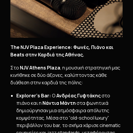
The
NJV
Plaza
Experience
: Φωνές, Πιάνο και
Beats
στην Καρδιά της Αθήνας.
Στο
NJV
Athens
Plaza
, η μουσική στρατηγική μας
κινήθηκε σε δύο άξονες, καλύπτοντας κάθε
διάθεση στην καρδιά της πόλης:
Explorer
‘
s
Bar
:
Ο
Ανδρέας Γυφτάκης
στο
πιάνο και η
Νάντια Μάντη
στα φωνητικά
δημιούργησαν μια ατμόσφαιρα απόλυτης
κομψότητας. Μέσα στο “old-school luxury”
περιβάλλον του bar, το σχήμα χάρισε cinematic
ερμηνείες και jazz standards, μεταφέροντας