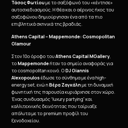
Τάσος Φωτίου
με το σαξόφωνό του «κέντησε»
αυτοσχεδιασμούς. Η θέα και ο αέρινος ήχος του
σαξοφώνου δημιούργησαν ένα από τα πιο
επιβλητικά σκηνικά της βραδιάς.
Athens Capital – Mappemonde: Cosmopolitan
Glamour
Στον 10ο όροφο του
Athens
Capital
MGallery
,
το
Mappemonde
ήταν το σημείο αναφοράς για
το cosmopolitan κοινό. Ο
DJ
Giannis
Alexopoulos
έδωσε το σύνθημα με ένα high-
energy set, ενώ η
Βέρα Ζαγκάλη
με τη δυναμική
φωνητική της παρουσία κυριάρχησε στον χώρο.
Ένας συνδυασμός “luxury partying” και
καλλιτεχνικής δεινότητας που ταίριαξε
απόλυτα με το premium προφίλ του
ξενοδοχείου.