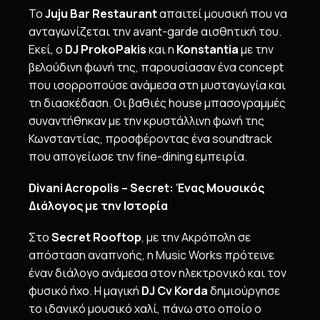
Το
Juju
Bar
Restaurant
απαιτεί μουσική που να
ανταγωνίζεται την avant-garde αισθητική του.
Εκεί, ο
DJ
ProkoPakis
και η
Konstantia
με την
βελούδινη φωνή της, παρουσίασαν ένα concept
που ισορροπούσε ανάμεσα στη μυσταγωγία και
τη διασκέδαση. Οι βαθιές house μπασογραμμές
συναντήθηκαν με την κρυστάλλινη φωνή της
Κωνσταντίας, προσφέροντας ένα soundtrack
που απογείωσε την fine-dining εμπειρία.
Divani Acropolis – Secret:
Ένας Μουσικός
Διάλογος με την Ιστορία
Στο
Secret Rooftop
, με την Ακρόπολη σε
απόσταση αναπνοής, η Music Works πρότεινε
έναν διάλογο ανάμεσα στον ηλεκτρονικό και τον
φυσικό ήχο. Η μαγική
DJ Cv Korda
δημιούργησε
το ιδανικό μουσικό χαλί, πάνω στο οποίο ο