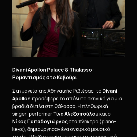
Divani Apollon Palace & Thalasso:
Ρομαντισμός στο Καβούρι
Στη μαγεία της Αθηναϊκής Ριβιέρας, το
Divani
Apollon
προσέφερε το απόλυτο σκηνικό για μια
βραδιά δίπλα στη θάλασσα. Η πληθωρική
singer-performer
Τίνα Αλεξοπούλου
και ο
Νίκος Παπαδογιώργος
στα πλήκτρα (piano-
keys), δημιούργησαν ένα ονειρικό μουσικό
τοπίο. Η δεξιοτεχνία τους και το προσεκτικά