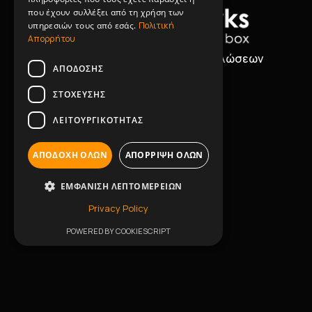
που έχουν συλλέξει από τη χρήση των
υπηρεσιών τους από εσάς.
Πολιτική
Απορρήτου
Μουσική & Ηχητική Κάλυψη Εκδηλώσεων
ΑΠΌΔΟΣΗΣ
ΣΤΌΧΕΥΣΗΣ
ΛΕΙΤΟΥΡΓΙΚΌΤΗΤΑΣ
Πλοήγηση
ΑΠΟΔΟΧΉ ΌΛΩΝ
ΑΠΌΡΡΙΨΗ ΌΛΩΝ
Άρχική
ΕΜΦΆΝΙΣΗ ΛΕΠΤΟΜΕΡΕΙΏΝ
Εταιρικό Προφίλ
Privacy Policy
POWERED BY COOKIESCRIPT
Events
Συνεργάτες
Επικοινωνία